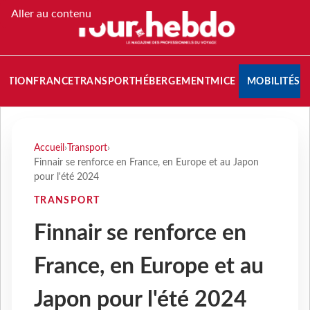
Aller au contenu
NATION
FRANCE
TRANSPORT
HÉBERGEMENT
MICE
MOBILITÉS
Accueil
›
Transport
›
Finnair se renforce en France, en Europe et au Japon
pour l'été 2024
TRANSPORT
Finnair se renforce en
France, en Europe et au
Japon pour l'été 2024