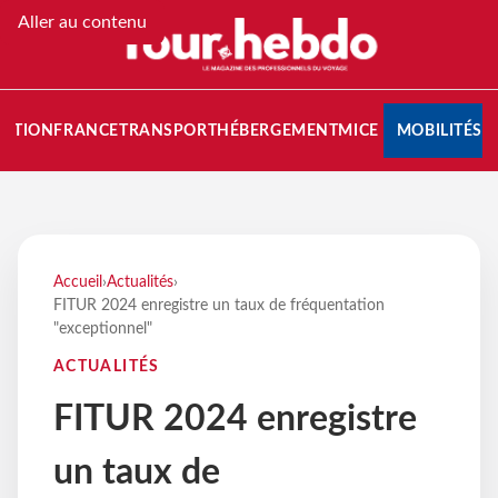
Aller au contenu
NATION
FRANCE
TRANSPORT
HÉBERGEMENT
MICE
MOBILITÉS
Accueil
›
Actualités
›
FITUR 2024 enregistre un taux de fréquentation
"exceptionnel"
ACTUALITÉS
FITUR 2024 enregistre
un taux de