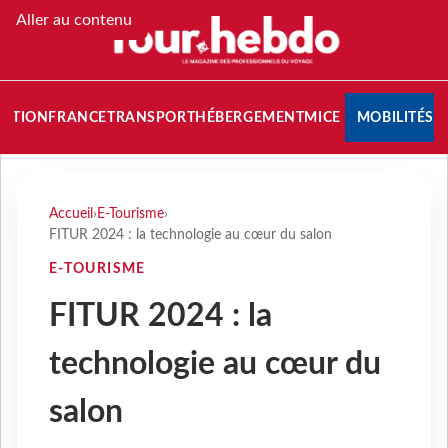
Aller au contenu
NATION
FRANCE
TRANSPORT
HÉBERGEMENT
MICE
MOBILITÉS
Accueil
›
E-Tourisme
›
FITUR 2024 : la technologie au cœur du salon
E-TOURISME
FITUR 2024 : la
technologie au cœur du
salon