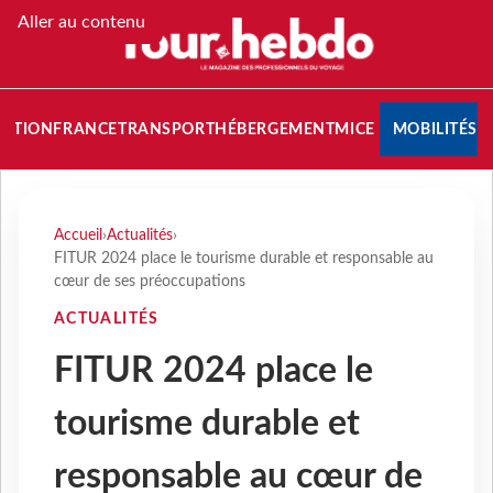
Aller au contenu
NATION
FRANCE
TRANSPORT
HÉBERGEMENT
MICE
MOBILITÉS
Accueil
›
Actualités
›
FITUR 2024 place le tourisme durable et responsable au
cœur de ses préoccupations
ACTUALITÉS
FITUR 2024 place le
tourisme durable et
responsable au cœur de