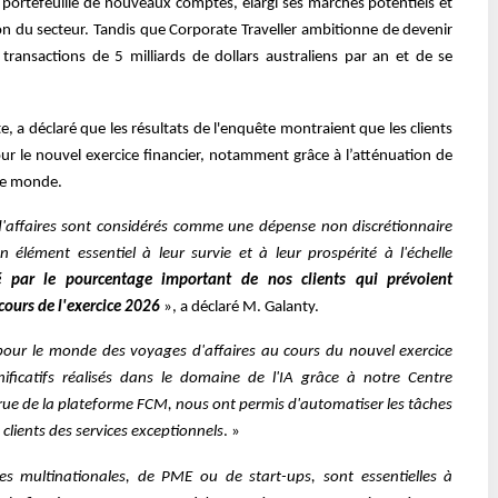
portefeuille de nouveaux comptes, élargi ses marchés potentiels et
ion du secteur. Tandis que Corporate Traveller ambitionne de devenir
transactions de 5 milliards de dollars australiens par an et de se
 a déclaré que les résultats de l'enquête montraient que les clients
ur le nouvel exercice financier, notamment grâce à l’atténuation de
le monde.
d'affaires sont considérés comme une dépense non discrétionnaire
un élément essentiel à leur survie et à leur prospérité à l'échelle
 par le pourcentage important de nos clients qui prévoient
ours de l'exercice 2026
», a déclaré M. Galanty.
f pour le monde des voyages d'affaires au cours du nouvel exercice
nificatifs réalisés dans le domaine de l'IA grâce à notre Centre
crue de la plateforme FCM, nous ont permis d'automatiser les tâches
 clients des services exceptionnels
. »
des multinationales, de PME ou de start-ups, sont essentielles à