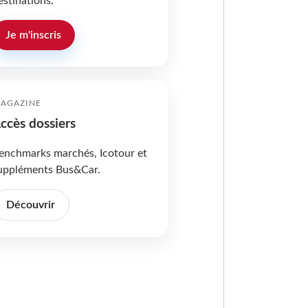
estinations.
Je m'inscris
AGAZINE
ccès dossiers
enchmarks marchés, Icotour et
uppléments Bus&Car.
Découvrir