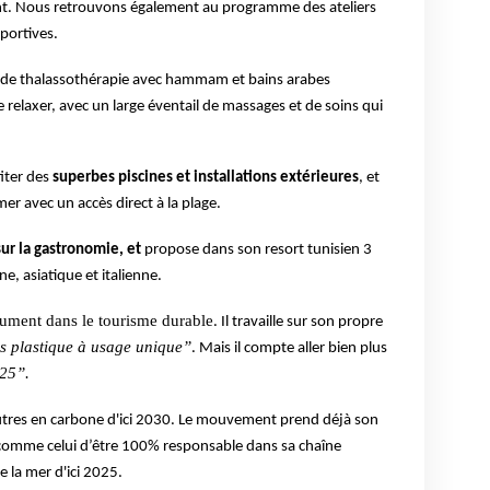
t. Nous retrouvons également au programme des ateliers
sportives.
tre de thalassothérapie avec hammam et bains arabes
 relaxer, avec un large éventail de massages et de soins qui
fiter des
superbes piscines et installations extérieures
, et
mer avec un accès direct à la plage.
ur la gastronomie, et
propose dans son resort tunisien 3
e, asiatique et italienne.
lument dans le tourisme durable
. Il travaille sur son propre
s plastique à usage unique’’
. Mais il compte aller bien plus
25’’.
utres en carbone d'ici 2030. Le mouvement prend déjà son
 comme celui d’être 100% responsable dans sa chaîne
 la mer d'ici 2025.