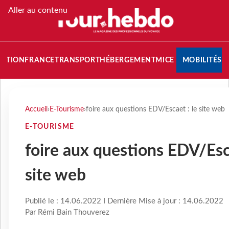
Aller au contenu
NATION
FRANCE
TRANSPORT
HÉBERGEMENT
MICE
MOBILITÉS
Accueil
›
E-Tourisme
›
foire aux questions EDV/Escaet : le site web
E-TOURISME
foire aux questions EDV/Esca
site web
Publié le : 14.06.2022 I Dernière Mise à jour : 14.06.2022
Par Rémi Bain Thouverez