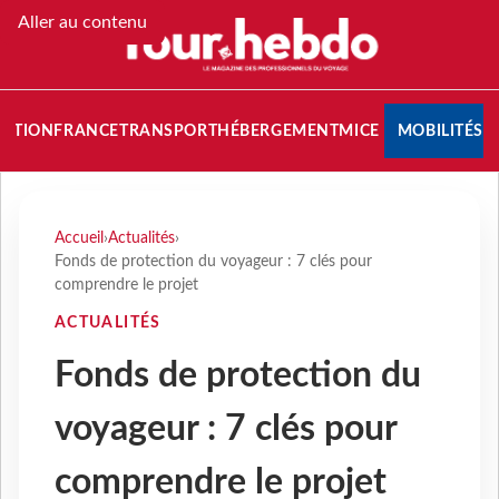
Aller au contenu
NATION
FRANCE
TRANSPORT
HÉBERGEMENT
MICE
MOBILITÉS
Accueil
›
Actualités
›
Fonds de protection du voyageur : 7 clés pour
comprendre le projet
ACTUALITÉS
Fonds de protection du
voyageur : 7 clés pour
comprendre le projet