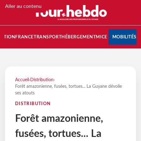
Aller au contenu
NATION
FRANCE
TRANSPORT
HÉBERGEMENT
MICE
MOBILITÉS
Accueil
›
Distribution
›
Forêt amazonienne, fusées, tortues... La Guyane dévoile
ses atouts
DISTRIBUTION
Forêt amazonienne,
fusées, tortues... La