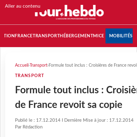
Aller au contenu
NATION
FRANCE
TRANSPORT
HÉBERGEMENT
MICE
MOBILITÉS
Accueil
›
Transport
›
Formule tout inclus : Croisières de France revoi
TRANSPORT
Formule tout inclus : Croisiè
de France revoit sa copie
Publié le : 17.12.2014 I Dernière Mise à jour : 17.12.2014
Par Rédaction