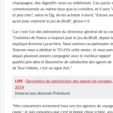
champagne, des digestifs rares ou millésimés. Ces packs 
commissionnés au même taux que la croisière, et il sera "
et plus cher
", selon le Dg, de les acheter à bord. "
Encore un
qu'on joue vraiment le jeu du BtoB
", glisse-t-il.
Car c'est l'un des leitmotive du directeur général de la c
"
Croisières de France a toujours joué le jeu du BtoB, depuis l
explique Antoine Lacarrière.
Nous sommes un partenaire r
Tourcom nous a attribué le TO d'Or cette année, et nous so
depuis plusieurs années compagnie avec le meilleur rapport
qualité/prix dans le Baromètre de satisfaction des agents de
de
Tour Hebdo,
c'est un signe fort.
"
LIRE :
Baromètre de satisfaction des agents de voyages,
2014
(réservé aux abonnés Premium)
"Mes concurrents reviennent tous vers les agences de voyage
cause : je suis convaincu que c'est la bonne chose à faire,
ass