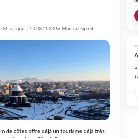
d
re Mise à jour : 13.03.2023
Par Monica Dupont
M
A
B
s
km de côtes offre déjà un tourisme déjà très