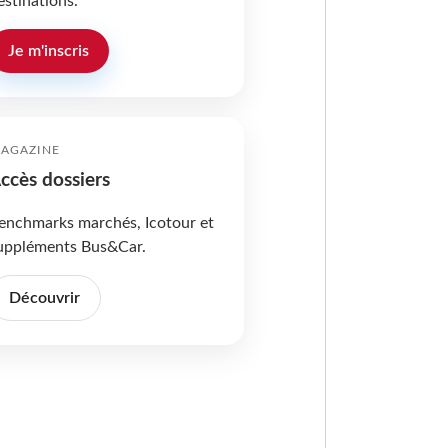
estinations.
Je m'inscris
AGAZINE
ccès dossiers
enchmarks marchés, Icotour et
uppléments Bus&Car.
Découvrir