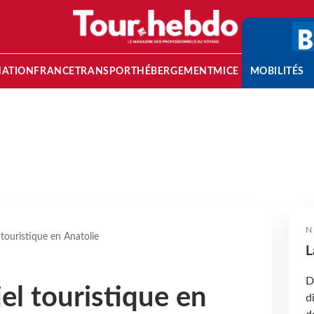
NATION
FRANCE
TRANSPORT
HÉBERGEMENT
MICE
MOBILITÉS
N
 touristique en Anatolie
L
D
el touristique en
d