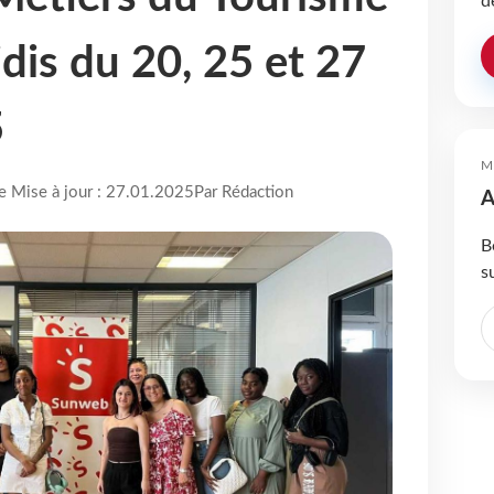
d
dis du 20, 25 et 27
5
M
re Mise à jour : 27.01.2025
Par Rédaction
A
B
s