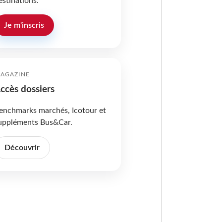
estinations.
Je m'inscris
AGAZINE
ccès dossiers
enchmarks marchés, Icotour et
uppléments Bus&Car.
Découvrir