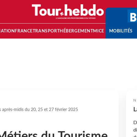
NATION
FRANCE
TRANSPORT
HÉBERGEMENT
MICE
MOBILITÉS
N
L
 après-midis du 20, 25 et 27 février 2025
D
d
Métiers du Tourisme