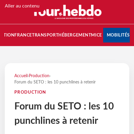
Aller au contenu
NATION
FRANCE
TRANSPORT
HÉBERGEMENT
MICE
MOBILITÉS
Accueil
›
Production
›
Forum du SETO : les 10 punchlines à retenir
PRODUCTION
Forum du SETO : les 10
punchlines à retenir