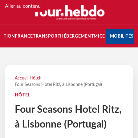
Aller au contenu
NATION
FRANCE
TRANSPORT
HÉBERGEMENT
MICE
MOBILITÉS
Accueil
›
Hôtel
›
Four Seasons Hotel Ritz, à Lisbonne (Portugal)
HÔTEL
Four Seasons Hotel Ritz,
à Lisbonne (Portugal)