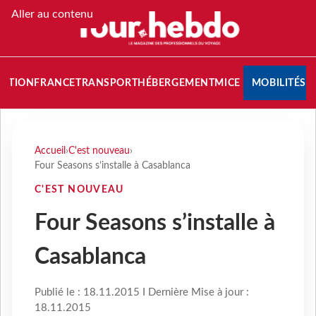
Aller au contenu
NATION
FRANCE
TRANSPORT
HÉBERGEMENT
MICE
MOBILITÉS
Accueil
›
C'est nouveau
›
Four Seasons s’installe à Casablanca
C'EST NOUVEAU
Four Seasons s’installe à
Casablanca
Publié le : 18.11.2015 I Dernière Mise à jour :
18.11.2015