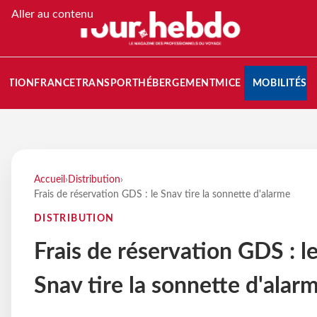
Aller au contenu
NATION
FRANCE
TRANSPORT
HÉBERGEMENT
MICE
MOBILITÉS
Accueil
›
Distribution
›
Frais de réservation GDS : le Snav tire la sonnette d'alarme
DISTRIBUTION
Frais de réservation GDS : l
Snav tire la sonnette d'alar