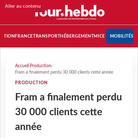
Aller au contenu
NATION
FRANCE
TRANSPORT
HÉBERGEMENT
MICE
MOBILITÉS
Accueil
›
Production
›
Fram a finalement perdu 30 000 clients cette année
PRODUCTION
Fram a finalement perdu
30 000 clients cette
année