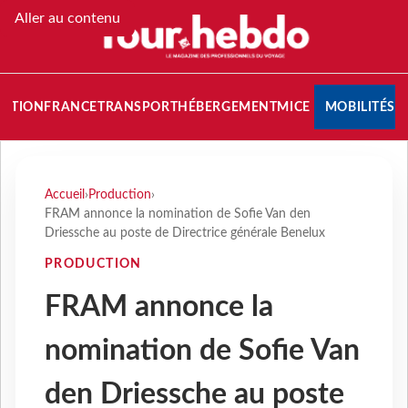
Aller au contenu
NATION
FRANCE
TRANSPORT
HÉBERGEMENT
MICE
MOBILITÉS
Accueil
›
Production
›
FRAM annonce la nomination de Sofie Van den
Driessche au poste de Directrice générale Benelux
PRODUCTION
FRAM annonce la
nomination de Sofie Van
den Driessche au poste