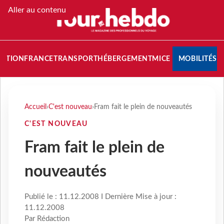
Aller au contenu
NATION
FRANCE
TRANSPORT
HÉBERGEMENT
MICE
MOBILITÉS
Accueil
›
C'est nouveau
›
Fram fait le plein de nouveautés
C'EST NOUVEAU
Fram fait le plein de
nouveautés
Publié le : 11.12.2008 I Dernière Mise à jour :
11.12.2008
Par Rédaction