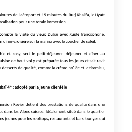
 minutes de l’aéroport et 15 minutes du Burj Khalifa, le Hyatt
ocalisation pour une totale immersion.
 compte la visite du vieux Dubaï avec guide francophone,
 dîner-croisière sur la marina avec le coucher de soleil.
chic et cosy, sert le petit-déjeuner, déjeuner et dîner au
isine de haut-vol y est préparée tous les jours et sait ravir
 desserts de qualité, comme la crème brûlée et le tiramisu,
aï 4* : adopté par la jeune clientèle
mmersion Revier détient des prestations de qualité dans une
t dans les Alpes suisses. Idéalement situé dans le quartier
des jeunes pour les rooftops, restaurants et bars lounges qui