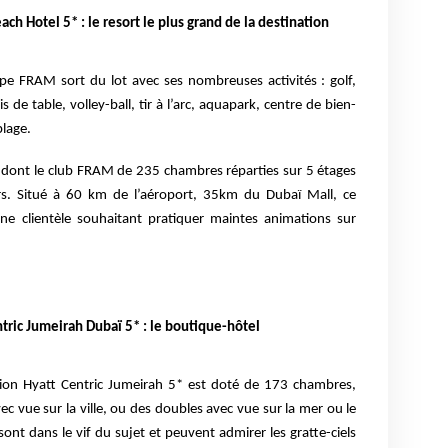
h Hotel 5* : le resort le plus grand de la destination
upe FRAM sort du lot avec ses nombreuses activités : golf,
s de table, volley-ball, tir à l’arc, aquapark, centre de bien-
plage.
, dont le club FRAM de 235 chambres réparties sur 5 étages
rs. Situé à 60 km de l’aéroport, 35km du Dubaï Mall, ce
ne clientèle souhaitant pratiquer maintes animations sur
ric Jumeirah Dubaï 5* : le boutique-hôtel
sion Hyatt Centric Jumeirah 5* est doté de 173 chambres,
c vue sur la ville, ou des doubles avec vue sur la mer ou le
 sont dans le vif du sujet et peuvent admirer les gratte-ciels