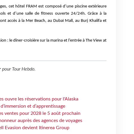
ges, cet hôtel FRAM est composé d’une piscine extérieure
ols et d’une salle de fitness ouverte 24/24h. Grâce à la
s ont accès à la Mer Beach, au Dubaï Mall, au Burj Khalifa et
n : le dîner-croisière sur la marina et l’entrée à The View at
r
pour
Tour Hebdo
.
s ouvre les réservations pour l'Alaska
 d’immersion et d’apprentissage
es ventes pour 2028 le 5 août prochain
honneur auprès des agences de voyages
ell Evasion devient Itinerea Group