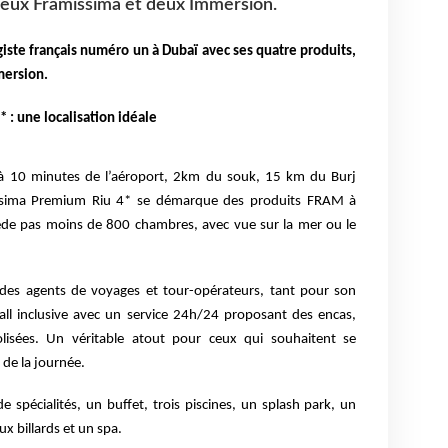
deux Framissima et deux Immersion.
ste français numéro un à Dubaï avec ses quatre produits,
mersion.
 : une localisation idéale
à 10 minutes de l’aéroport, 2km du souk, 15 km du Burj
missima Premium Riu 4* se démarque des produits FRAM à
ède pas moins de 800 chambres, avec vue sur la mer ou le
 des agents de voyages et tour-opérateurs, tant pour son
ll inclusive avec un service 24h/24 proposant des encas,
olisées. Un véritable atout pour ceux qui souhaitent se
de la journée.
e spécialités, un buffet, trois piscines, un splash park, un
ux billards et un spa.