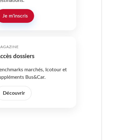
estinations.
Je m'inscris
AGAZINE
ccès dossiers
enchmarks marchés, Icotour et
uppléments Bus&Car.
Découvrir