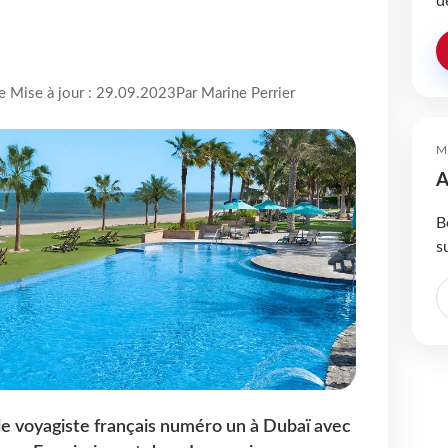
d
re Mise à jour : 29.09.2023
Par Marine Perrier
M
A
B
s
e voyagiste français numéro un à Dubaï avec