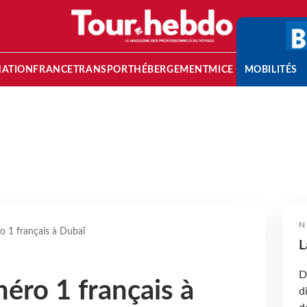
NATION
FRANCE
TRANSPORT
HÉBERGEMENT
MICE
MOBILITÉS
N
 1 français à Dubaï
L
D
ro 1 français à
d