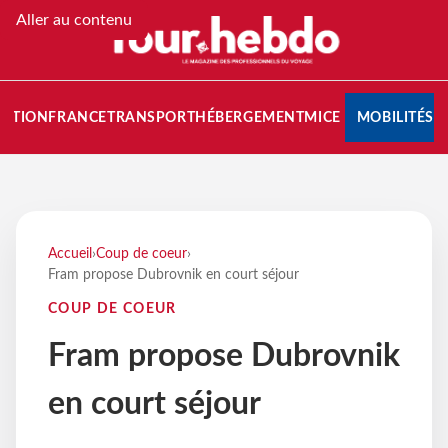
Aller au contenu
NATION
FRANCE
TRANSPORT
HÉBERGEMENT
MICE
MOBILITÉS
Accueil
›
Coup de coeur
›
Fram propose Dubrovnik en court séjour
COUP DE COEUR
Fram propose Dubrovnik
en court séjour