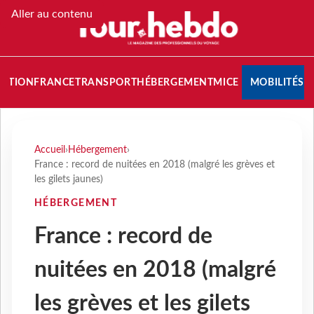
Aller au contenu
NATION
FRANCE
TRANSPORT
HÉBERGEMENT
MICE
MOBILITÉS
Accueil
›
Hébergement
›
France : record de nuitées en 2018 (malgré les grèves et
les gilets jaunes)
HÉBERGEMENT
France : record de
nuitées en 2018 (malgré
les grèves et les gilets