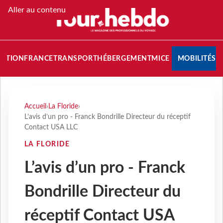
Aller au contenu
NATION
FRANCE
TRANSPORT
HÉBERGEMENT
MICE
MOBILITÉS
Accueil
›
La Floride
›
L’avis d’un pro - Franck Bondrille Directeur du réceptif
Contact USA LLC
LA FLORIDE
L’avis d’un pro - Franck
Bondrille Directeur du
réceptif Contact USA