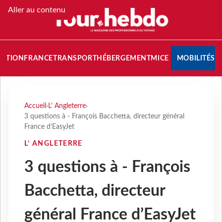
Aller au contenu
NATION
FRANCE
TRANSPORT
HÉBERGEMENT
MICE
MOBILITÉS
Accueil
›
L’ Angleterre
›
3 questions à - François Bacchetta, directeur général
France d’EasyJet
L’ ANGLETERRE
3 questions à - François
Bacchetta, directeur
général France d’EasyJet