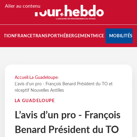
Aller au contenu
NATION
FRANCE
TRANSPORT
HÉBERGEMENT
MICE
MOBILITÉS
Accueil
›
La Guadeloupe
›
L’avis d’un pro - François Benard Président du TO et
réceptif Nouvelles Antilles
LA GUADELOUPE
L’avis d’un pro - François
Benard Président du TO