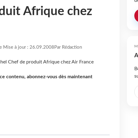
d
duit Afrique chez
M
re Mise à jour : 26.09.2008
Par Rédaction
A
B
s
e ce contenu, abonnez-vous dès maintenant