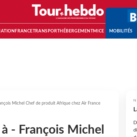
NATION
FRANCE
TRANSPORT
HÉBERGEMENT
MICE
MOBILITÉS
N
ançois Michel Chef de produit Afrique chez Air France
L
D
 à - François Michel
d