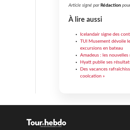
Article signé par
Rédaction
pou
À lire aussi
Icelandair signe des con
TUI Musement dévoile les
excursions en bateau
Amadeus : les nouvelles 
Hyatt publie ses résulta
Des vacances rafraîchiss
coolcation »