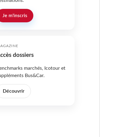
estinations.
Je m'inscris
AGAZINE
ccès dossiers
enchmarks marchés, Icotour et
uppléments Bus&Car.
Découvrir