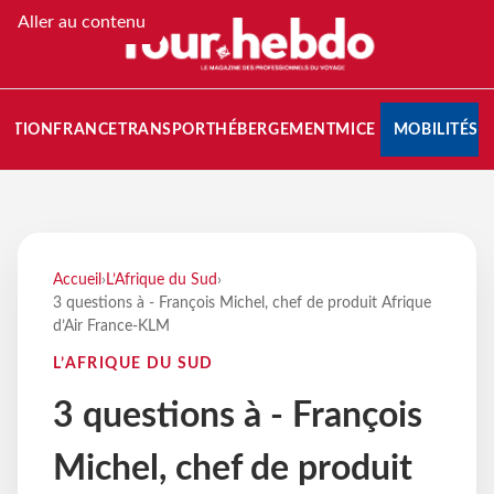
Aller au contenu
NATION
FRANCE
TRANSPORT
HÉBERGEMENT
MICE
MOBILITÉS
Accueil
›
L’Afrique du Sud
›
3 questions à - François Michel, chef de produit Afrique
d’Air France-KLM
L’AFRIQUE DU SUD
3 questions à - François
Michel, chef de produit