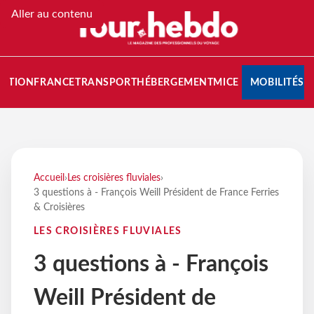
Aller au contenu
NATION
FRANCE
TRANSPORT
HÉBERGEMENT
MICE
MOBILITÉS
Accueil
›
Les croisières fluviales
›
3 questions à - François Weill Président de France Ferries
& Croisières
LES CROISIÈRES FLUVIALES
3 questions à - François
Weill Président de