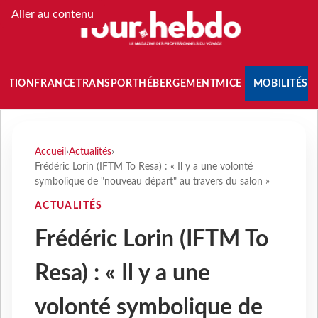
Aller au contenu
NATION
FRANCE
TRANSPORT
HÉBERGEMENT
MICE
MOBILITÉS
Accueil
›
Actualités
›
Frédéric Lorin (IFTM To Resa) : « Il y a une volonté
symbolique de "nouveau départ" au travers du salon »
ACTUALITÉS
Frédéric Lorin (IFTM To
Resa) : « Il y a une
volonté symbolique de