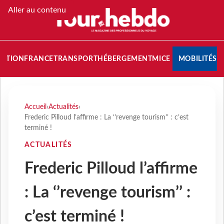
Aller au contenu
NATION
FRANCE
TRANSPORT
HÉBERGEMENT
MICE
MOBILITÉS
Accueil
›
Actualités
›
Frederic Pilloud l’affirme : La ‘’revenge tourism’’ : c’est
terminé !
ACTUALITÉS
Frederic Pilloud l’affirme
: La ‘’revenge tourism’’ :
c’est terminé !