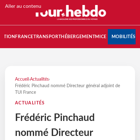
Aller au contenu
NATION
FRANCE
TRANSPORT
HÉBERGEMENT
MICE
MOBILITÉS
Accueil
›
Actualités
›
Frédéric Pinchaud nommé Directeur général adjoint de
TUI France
ACTUALITÉS
Frédéric Pinchaud
nommé Directeur