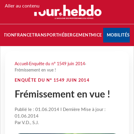
Aller au contenu
NATION
FRANCE
TRANSPORT
HÉBERGEMENT
MICE
MOBILITÉS
Accueil
›
Enquête du n° 1549 juin 2014
›
Frémissement en vue !
ENQUÊTE DU N° 1549 JUIN 2014
Frémissement en vue !
Publié le : 01.06.2014 I Dernière Mise à jour :
01.06.2014
Par V.D., S.J.