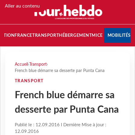
Aller au contenu
NATION
FRANCE
TRANSPORT
HÉBERGEMENT
MICE
MOBILITÉS
Accueil
›
Transport
›
French blue démarre sa desserte par Punta Cana
TRANSPORT
French blue démarre sa
desserte par Punta Cana
Publié le : 12.09.2016 I Dernière Mise à jour :
12.09.2016