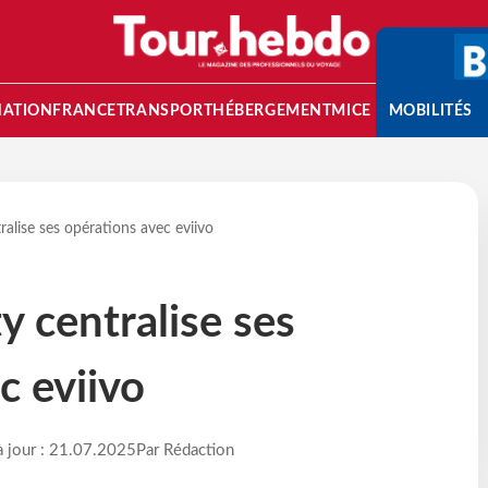
NATION
FRANCE
TRANSPORT
HÉBERGEMENT
MICE
MOBILITÉS
ralise ses opérations avec eviivo
y centralise ses
c eviivo
à jour : 21.07.2025
Par Rédaction