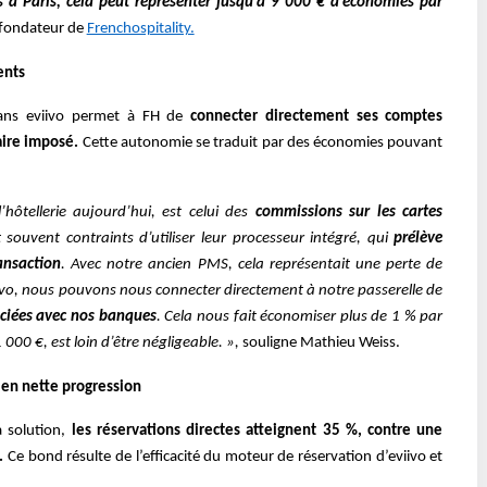
 à Paris, cela peut représenter jusqu’à 9 000 € d’économies par
ofondateur de
Frenchospitality.
ents
dans eviivo permet à FH de
connecter directement ses comptes
ire imposé.
Cette autonomie se traduit par des économies pouvant
hôtellerie aujourd’hui, est celui des
commissions sur les cartes
souvent contraints d’utiliser leur processeur intégré, qui
prélève
ansaction
. Avec notre ancien PMS, cela représentait une perte de
vo, nous pouvons nous connecter directement à notre passerelle de
ociées avec nos banques
. Cela nous fait économiser plus de 1 % par
 000 €, est loin d’être négligeable. »,
souligne Mathieu Weiss.
t en nette progression
a solution,
les réservations directes atteignent 35 %, contre une
%.
Ce bond résulte de l’efficacité du moteur de réservation d’eviivo et