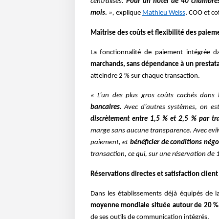
centralisés.
Pour un hôtel de 40 chambres
mois.
»,
explique
Mathieu Weiss
, COO et c
Maîtrise des coûts et flexibilité des paiem
La fonctionnalité de paiement intégrée 
marchands, sans dépendance à un prestata
atteindre 2 % sur chaque transaction.
« L’un des plus gros coûts cachés dans l’
bancaires.
Avec d’autres systèmes, on est 
discrètement entre 1,5 % et 2,5 % par tr
marge sans aucune transparence. Avec evii
paiement, et
bénéficier de conditions nég
transaction, ce qui, sur une réservation de 1
Réservations directes et satisfaction clien
Dans les établissements déjà équipés de l
moyenne mondiale située autour de 20 
de ses outils de communication intégrés.