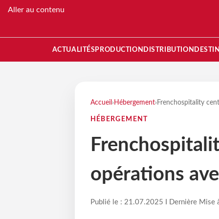
Aller au contenu
ACTUALITÉS
PRODUCTION
DISTRIBUTION
DESTI
Accueil
›
Hébergement
›
Frenchospitality cent
HÉBERGEMENT
Frenchospitalit
opérations ave
Publié le : 21.07.2025 I Dernière Mise 