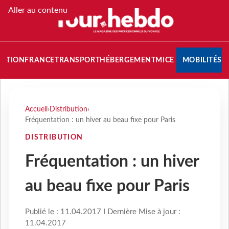
Aller au contenu
NATION
FRANCE
TRANSPORT
HÉBERGEMENT
MICE
MOBILITÉS
Accueil
›
Distribution
›
Fréquentation : un hiver au beau fixe pour Paris
DISTRIBUTION
Fréquentation : un hiver
au beau fixe pour Paris
Publié le : 11.04.2017 I Dernière Mise à jour :
11.04.2017