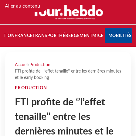
Aller au contenu
NATION
FRANCE
TRANSPORT
HÉBERGEMENT
MICE
MOBILITÉS
Accueil
›
Production
›
FTI profite de ‘’l’effet tenaille’’ entre les dernières minutes
et le early booking
PRODUCTION
FTI profite de ‘’l’effet
tenaille’’ entre les
dernières minutes et le