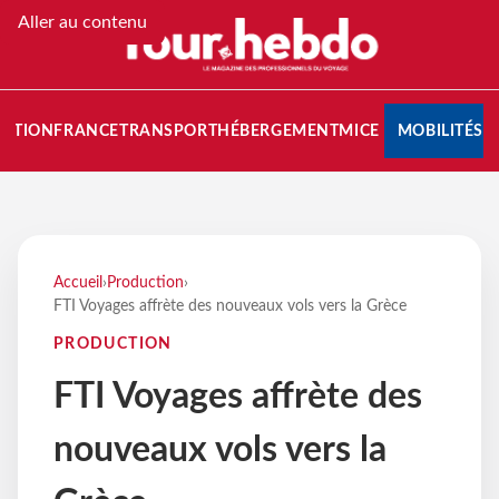
Aller au contenu
NATION
FRANCE
TRANSPORT
HÉBERGEMENT
MICE
MOBILITÉS
Accueil
›
Production
›
FTI Voyages affrète des nouveaux vols vers la Grèce
PRODUCTION
FTI Voyages affrète des
nouveaux vols vers la