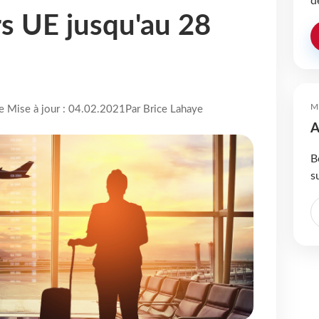
d
s UE jusqu'au 28
M
re Mise à jour : 04.02.2021
Par Brice Lahaye
A
B
s