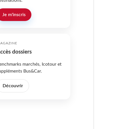
estinations.
Je m'inscris
AGAZINE
ccès dossiers
enchmarks marchés, Icotour et
uppléments Bus&Car.
Découvrir