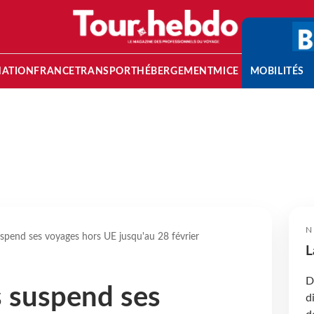
NATION
FRANCE
TRANSPORT
HÉBERGEMENT
MICE
MOBILITÉS
N
spend ses voyages hors UE jusqu'au 28 février
L
D
 suspend ses
d