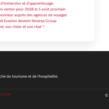
 d’immersion et d’apprentissage
es ventes pour 2028 le 5 août prochain
honneur auprès des agences de voyages
ell Evasion devient Itinerea Group
ec son chien et son chat ?
é du tourisme et de l'hospitalité.
s & Car
© 