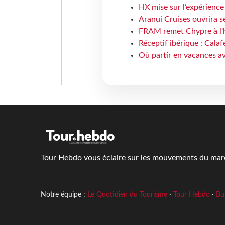
HX mise sur l’expérience
Aranui Cruises ouvrira s
FRAM remet Chypre à l'
Réceptif ibérique : Calaf
Où partir en vacances av
Tour Hebdo vous éclaire sur les mouvements du march
Notre équipe :
Le Quotidien du Tourisme
·
Tour Hebdo
·
Bu