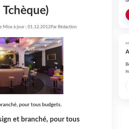
d
 Tchèque)
re Mise à jour : 01.12.2012
Par Rédaction
M
A
B
s
branché, pour tous budgets.
ign et branché, pour tous