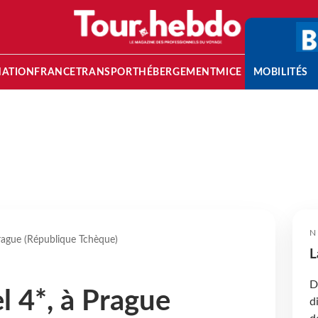
NATION
FRANCE
TRANSPORT
HÉBERGEMENT
MICE
MOBILITÉS
N
Prague (République Tchèque)
L
D
l 4*, à Prague
d