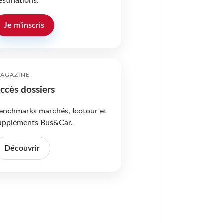
estinations.
Je m'inscris
AGAZINE
ccès dossiers
enchmarks marchés, Icotour et
uppléments Bus&Car.
Découvrir