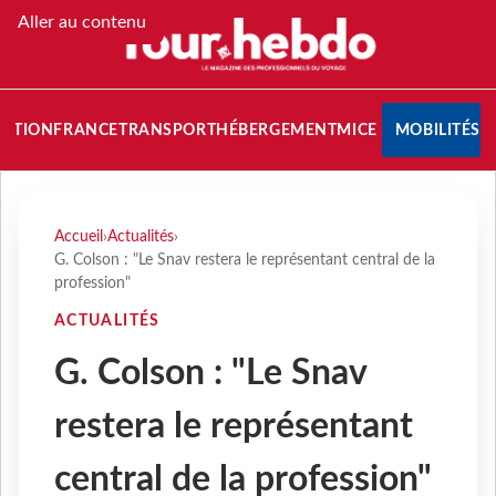
Aller au contenu
NATION
FRANCE
TRANSPORT
HÉBERGEMENT
MICE
MOBILITÉS
Accueil
›
Actualités
›
G. Colson : "Le Snav restera le représentant central de la
profession"
ACTUALITÉS
G. Colson : "Le Snav
restera le représentant
central de la profession"