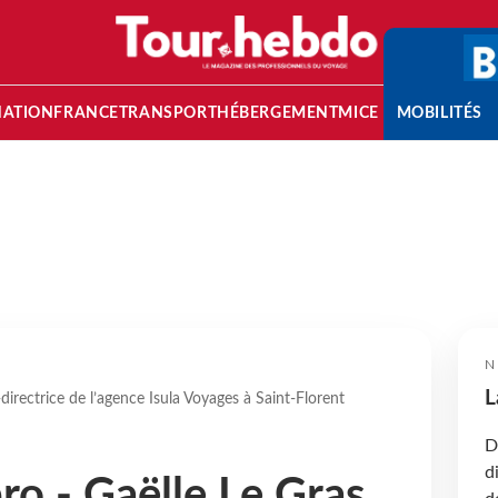
NATION
FRANCE
TRANSPORT
HÉBERGEMENT
MICE
MOBILITÉS
N
L
-directrice de l’agence Isula Voyages à Saint-Florent
D
d
pro - Gaëlle Le Gras