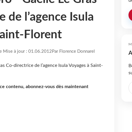
d
e de l’agence Isula
aint-Florent
M
re Mise à jour : 01.06.2012
Par Florence Donnarel
A
B
s
e ce contenu, abonnez-vous dès maintenant