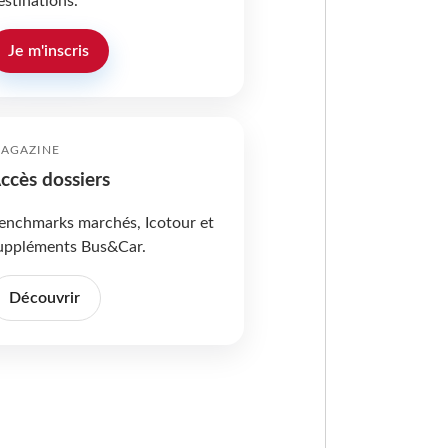
estinations.
Je m'inscris
AGAZINE
ccès dossiers
enchmarks marchés, Icotour et
uppléments Bus&Car.
Découvrir