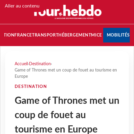
Aller au contenu
NATION
FRANCE
TRANSPORT
HÉBERGEMENT
MICE
MOBILITÉS
Accueil
›
Destination
›
Game of Thrones met un coup de fouet au tourisme en
Europe
DESTINATION
Game of Thrones met un
coup de fouet au
tourisme en Europe