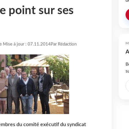
d
le point sur ses
M
re Mise à jour : 07.11.2014
Par Rédaction
A
B
s
embres du comité exécutif du syndicat