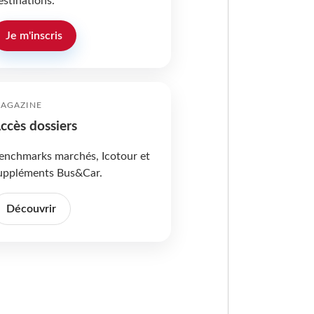
estinations.
Je m'inscris
AGAZINE
ccès dossiers
enchmarks marchés, Icotour et
uppléments Bus&Car.
Découvrir