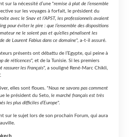
ant sur la nécessité d’une "
remise à plat de l’ensemble
rective sur les voyages à forfait, le président du
troite avec le Snav et l’APST, les professionnels avaient
ing pour éviter le pire : que l’ensemble des dispositions
mateur ne le soient pas et qu’elles pénalisent les
ide de Laurent Fabius dans ce domaine
", a-t-il assuré.
teurs présents ont débattu de l’Egypte, qui peine à
rop de réticences
", et de la Tunisie. Si les premiers
 rassurer les Français
", a souligné René-Marc Chikli,
.
er, elles sont floues. "
Nous ne savons pas comment
que le président du Seto,
le marché français est très
és les plus difficiles d’Europe
".
nt sur le sujet lors de son prochain Forum, qui aura
uville.
akech