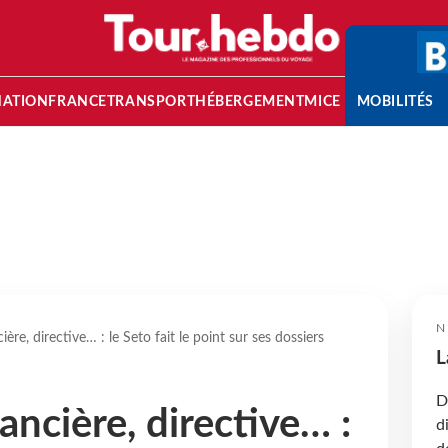
NATION
FRANCE
TRANSPORT
HÉBERGEMENT
MICE
MOBILITÉS
N
ière, directive… : le Seto fait le point sur ses dossiers
L
D
ancière, directive… :
d