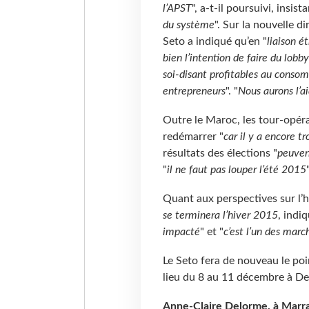
l’APST
", a-t-il poursuivi, insist
du système
". Sur la nouvelle di
Seto a indiqué qu’en "
liaison é
bien l’intention de faire du lobby
soi-disant profitables au consom
entrepreneurs
". "
Nous aurons l’a
Outre le Maroc, les tour-opéra
redémarrer "
car il y a encore t
résultats des élections "
peuvent
"
il ne faut pas louper l’été 2015
"
Quant aux perspectives sur l’hiv
se terminera l’hiver 2015
, indi
impacté
" et "
c’est l’un des march
Le Seto fera de nouveau le poi
lieu du 8 au 11 décembre à Dea
Anne-Claire Delorme, à Marr