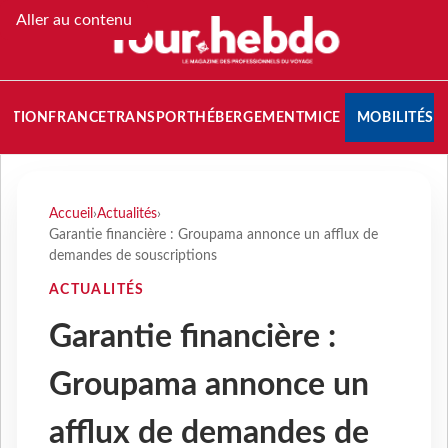
Aller au contenu
NATION
FRANCE
TRANSPORT
HÉBERGEMENT
MICE
MOBILITÉS
Accueil
›
Actualités
›
Garantie financière : Groupama annonce un afflux de
demandes de souscriptions
ACTUALITÉS
Garantie financière :
Groupama annonce un
afflux de demandes de