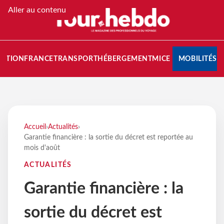
Aller au contenu
NATION
FRANCE
TRANSPORT
HÉBERGEMENT
MICE
MOBILITÉS
Accueil
›
Actualités
›
Garantie financière : la sortie du décret est reportée au
mois d'août
ACTUALITÉS
Garantie financière : la
sortie du décret est