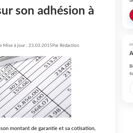
d
sur son adhésion à
M
re Mise à jour : 23.03.2015
Par Rédaction
A
B
s
 son montant de garantie et sa cotisation,