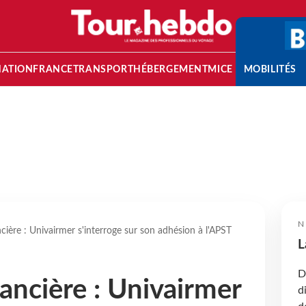
NATION
FRANCE
TRANSPORT
HÉBERGEMENT
MICE
MOBILITÉS
N
cière : Univairmer s'interroge sur son adhésion à l'APST
L
D
ancière : Univairmer
d