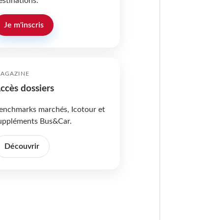
estinations.
Je m'inscris
AGAZINE
ccès dossiers
enchmarks marchés, Icotour et
uppléments Bus&Car.
Découvrir