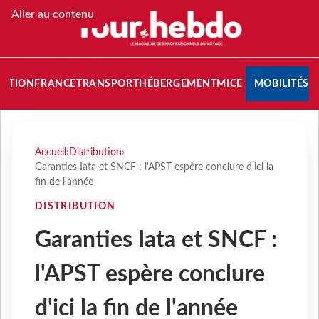
Aller au contenu
NATION
FRANCE
TRANSPORT
HÉBERGEMENT
MICE
MOBILITÉS
Accueil
›
Distribution
›
Garanties Iata et SNCF : l'APST espère conclure d'ici la
fin de l'année
DISTRIBUTION
Garanties Iata et SNCF :
l'APST espère conclure
d'ici la fin de l'année