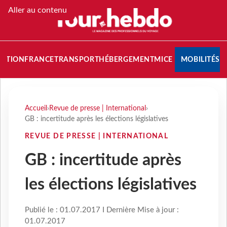
Aller au contenu
NATION
FRANCE
TRANSPORT
HÉBERGEMENT
MICE
MOBILITÉS
Accueil
›
Revue de presse | International
›
GB : incertitude après les élections législatives
REVUE DE PRESSE | INTERNATIONAL
GB : incertitude après
les élections législatives
Publié le : 01.07.2017 I Dernière Mise à jour :
01.07.2017