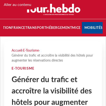
Aller au contenu
NATION
FRANCE
TRANSPORT
HÉBERGEMENT
MICE
MOBILITÉS
Accueil
›
E-Tourisme
›
Générer du trafic et accroître la visibilité des hôtels pour
augmenter les réservations directes
E-TOURISME
Générer du trafic et
accroître la visibilité des
hôtels pour augmenter