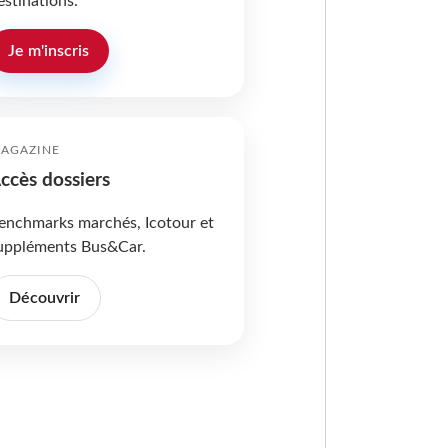
estinations.
Je m'inscris
AGAZINE
ccès dossiers
enchmarks marchés, Icotour et
uppléments Bus&Car.
Découvrir