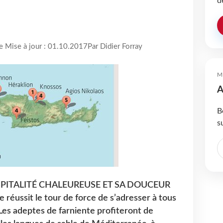
d
re Mise à jour : 01.10.2017
Par Didier Forray
M
A
B
s
PITALITÉ CHALEUREUSE ET SA DOUCEUR
e réussit le tour de force de s’adresser à tous
 Les adeptes de farniente profiteront de