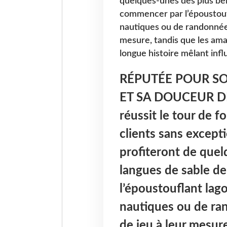
quelques-unes des plus bel
commencer par l’époustoufl
nautiques ou de randonnée 
mesure, tandis que les ama
longue histoire mêlant inf
RÉPUTÉE POUR SO
ET SA DOUCEUR D
réussit le tour de f
clients sans except
profiteront de quel
langues de sable d
l’époustouflant lag
nautiques ou de ra
de jeu à leur mesur