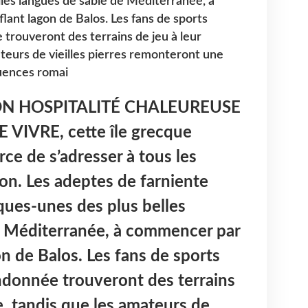
les langues de sable de Méditerranée, à
ant lagon de Balos. Les fans de sports
trouveront des terrains de jeu à leur
teurs de vieilles pierres remonteront une
luences romai
N HOSPITALITÉ CHALEUREUSE
E VIVRE
, cette île grecque
orce de s’adresser à tous les
ion. Les adeptes de farniente
ques-unes des plus belles
e Méditerranée, à commencer par
on de Balos. Les fans de sports
ndonnée trouveront des terrains
e, tandis que les amateurs de