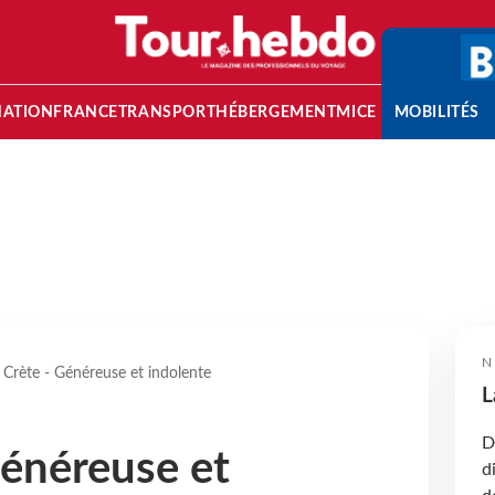
NATION
FRANCE
TRANSPORT
HÉBERGEMENT
MICE
MOBILITÉS
N
 Crète - Généreuse et indolente
L
D
Généreuse et
d